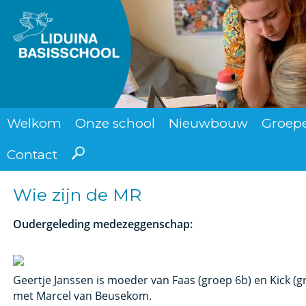
Welkom
Onze school
Nieuwbouw
Groep
Contact
Wie zijn de MR
Oudergeleding medezeggenschap:
Geertje Janssen is moeder van Faas (groep 6b) en Kick (
met Marcel van Beusekom.