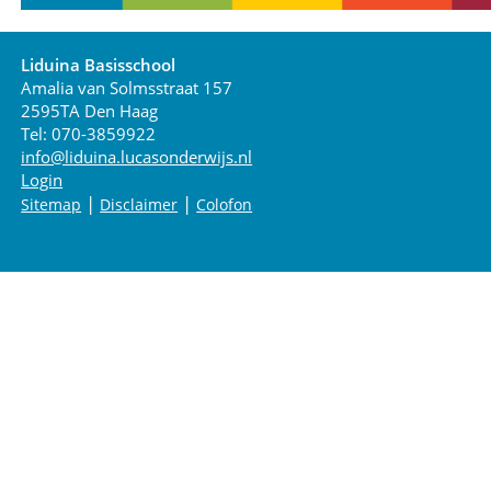
Liduina Basisschool
Amalia van Solmsstraat 157
2595TA Den Haag
Tel: 070-3859922
info@liduina.lucasonderwijs.nl
Login
|
|
Sitemap
Disclaimer
Colofon