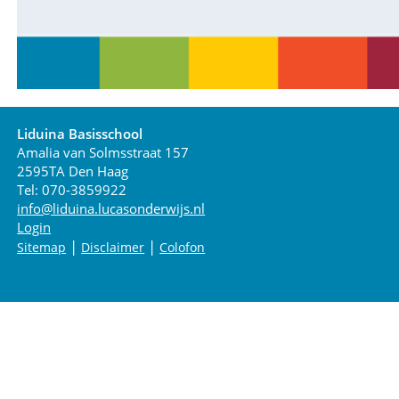
Liduina Basisschool
Amalia van Solmsstraat 157
2595TA Den Haag
Tel: 070-3859922
info@liduina.lucasonderwijs.nl
Login
|
|
Sitemap
Disclaimer
Colofon